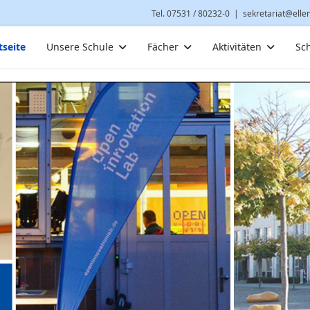
Tel. 07531 / 80232-0
|
sekretariat@elle
tseite
Unsere Schule
Fächer
Aktivitäten
Sc