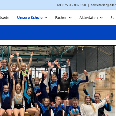
Tel. 07531 / 80232-0
|
sekretariat@elle
tseite
Unsere Schule
Fächer
Aktivitäten
Sc