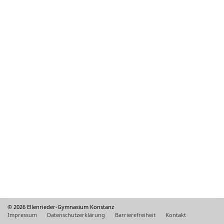
© 2026 Ellenrieder-Gymnasium Konstanz
Impressum
Datenschutzerklärung
Barrierefreiheit
Kontakt