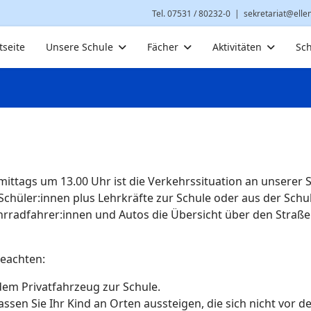
Tel. 07531 / 80232-0
|
sekretariat@elle
tseite
Unsere Schule
Fächer
Aktivitäten
Sch
ittags um 13.00 Uhr ist die Verkehrssituation an unserer 
 Schüler:innen plus Lehrkräfte zur Schule oder aus der Schu
radfahrer:innen und Autos die Übersicht über den Straß
beachten:
 dem Privatfahrzeug zur Schule.
assen Sie Ihr Kind an Orten aussteigen, die sich nicht vor d