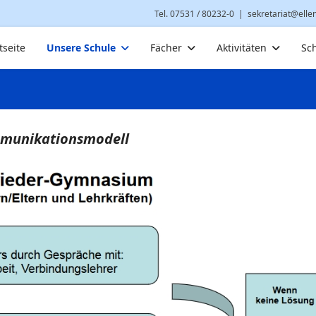
Tel. 07531 / 80232-0
|
sekretariat@elle
tseite
Unsere Schule
Fächer
Aktivitäten
Sc
mmunikationsmodell