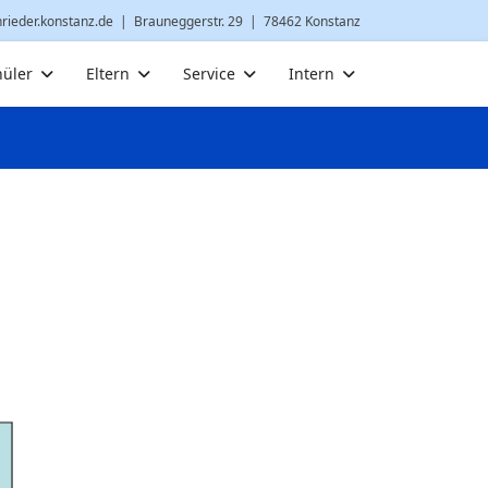
nrieder.konstanz.de
| Brauneggerstr. 29 | 78462 Konstanz
hüler
Eltern
Service
Intern