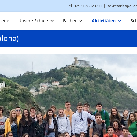
Tel. 07531 / 80232-0
|
sekretariat@elle
seite
Unsere Schule
Fächer
Aktivitäten
Sc
lona)